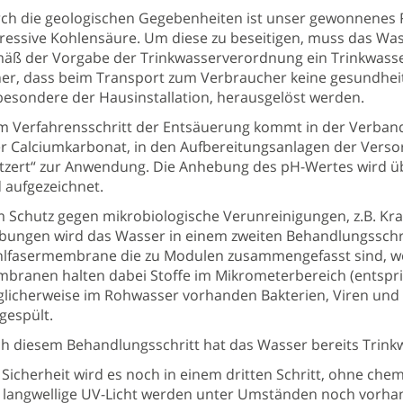
ch die geologischen Gegebenheiten ist unser gewonnenes Ro
ressive Kohlensäure. Um diese zu beseitigen, muss das Wass
äß der Vorgabe der Trinkwasserverordnung ein Trinkwasser 
her, dass beim Transport zum Verbraucher keine gesundheit
besondere der Hausinstallation, herausgelöst werden.
m Verfahrensschritt der Entsäuerung kommt in der Verban
er Calciumkarbonat, in den Aufbereitungsanlagen der Verso
tzert“ zur Anwendung. Die Anhebung des pH-Wertes wird ü
 aufgezeichnet.
 Schutz gegen mikrobiologische Verunreinigungen, z.B. Kra
̈bungen wird das Wasser in einem zweiten Behandlungsschritt 
lfasermembrane die zu Modulen zusammengefasst sind, we
branen halten dabei Stoffe im Mikrometerbereich (entsprich
licherweise im Rohwasser vorhanden Bakterien, Viren und T
gespült.
h diesem Behandlungsschritt hat das Wasser bereits Trinkw
 Sicherheit wird es noch in einem dritten Schritt, ohne che
 langwellige UV-Licht werden unter Umständen noch vorha