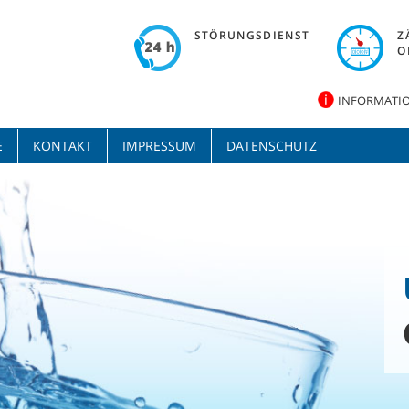
STÖRUNGSDIENST
Z
O
INFORMATIO
E
KONTAKT
IMPRESSUM
DATENSCHUTZ