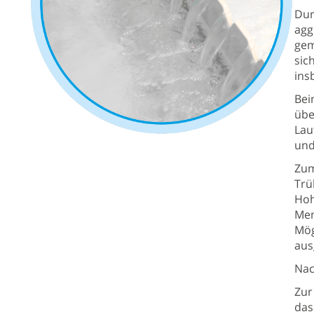
Dur
agg
gem
sic
ins
Bei
üb
Lau
und
Zum
Tru
Hoh
Mem
Mög
aus
Nac
Zur
das