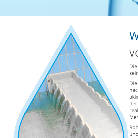
W
V
Die
sei
Die
nac
akk
der
rea
Men
Roh
und