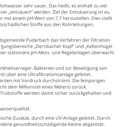
hwasser sehr sauer. Das heißt, es enthält zu viel
er „entsäuert“ werden. Ziel der Entsäuerung ist es,
mit einem pH-Wert von 7,7 herzustellen. Dies stellt
sschädlichen Stoffe aus den Rohrleitungen,
dsgemeinde Puderbach das Verfahren der Filtration
rgungsbereiche „Dernbacher Kopf“ und „Keltenhügel
ber stationäre pH-Mess- und Regelanlagen überwacht
nkheitserreger, Bakterien und zur Beseitigung von
über eine Ultrafiltrationsanlage geleitet.
rden mit Vordruck durchströmt. Die feinporigen
t dem Millionstel eines Meters) zurück.
rübstoffe werden damit sicher zurückgehalten und
asserqualität.
mische Zusätze, durch eine UV-Anlage geleitet. Durch
ndene gesundheitsschädigende Keime abgetötet.